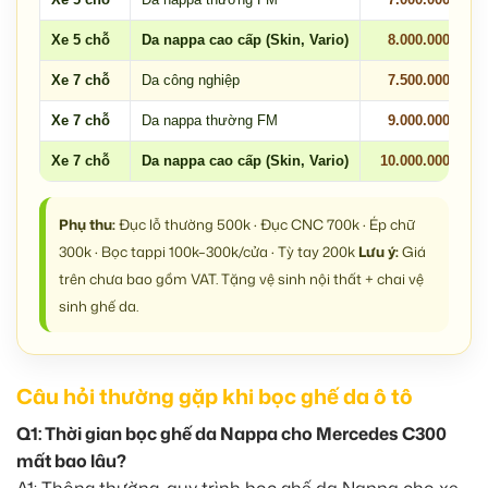
Xe 5 chỗ
Da nappa cao cấp (Skin, Vario)
8.000.000
Xe 7 chỗ
Da công nghiệp
7.500.000
Xe 7 chỗ
Da nappa thường FM
9.000.000
Xe 7 chỗ
Da nappa cao cấp (Skin, Vario)
10.000.000
Phụ thu:
Đục lỗ thường 500k · Đục CNC 700k · Ép chữ
300k · Bọc tappi 100k–300k/cửa · Tỳ tay 200k
Lưu ý:
Giá
trên chưa bao gồm VAT. Tặng vệ sinh nội thất + chai vệ
sinh ghế da.
Câu hỏi thường gặp khi bọc ghế da ô tô
Q1: Thời gian bọc ghế da Nappa cho Mercedes C300
mất bao lâu?
A1: Thông thường, quy trình bọc ghế da Nappa cho xe