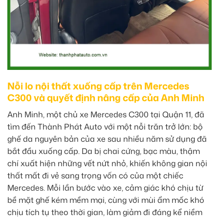
Nỗi lo nội thất xuống cấp trên Mercedes
C300 và quyết định nâng cấp của Anh Minh
Anh Minh, một chủ xe Mercedes C300 tại Quận 11, đã
tìm đến Thành Phát Auto với một nỗi trăn trở lớn: bộ
ghế da nguyên bản của xe sau nhiều năm sử dụng đã
bắt đầu xuống cấp. Da bị chai cứng, bạc màu, thậm
chí xuất hiện những vết nứt nhỏ, khiến không gian nội
thất mất đi vẻ sang trọng vốn có của một chiếc
Mercedes. Mỗi lần bước vào xe, cảm giác khó chịu từ
bề mặt ghế kém mềm mại, cùng với mùi ẩm mốc khó
chịu tích tụ theo thời gian, làm giảm đi đáng kể niềm