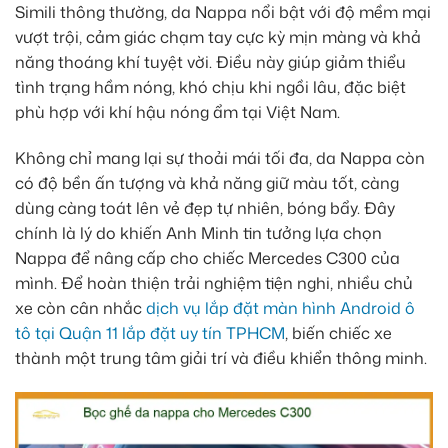
Simili thông thường, da Nappa nổi bật với độ mềm mại
vượt trội, cảm giác chạm tay cực kỳ mịn màng và khả
năng thoáng khí tuyệt vời. Điều này giúp giảm thiểu
tình trạng hầm nóng, khó chịu khi ngồi lâu, đặc biệt
phù hợp với khí hậu nóng ẩm tại Việt Nam.
Không chỉ mang lại sự thoải mái tối đa, da Nappa còn
có độ bền ấn tượng và khả năng giữ màu tốt, càng
dùng càng toát lên vẻ đẹp tự nhiên, bóng bẩy. Đây
chính là lý do khiến Anh Minh tin tưởng lựa chọn
Nappa để nâng cấp cho chiếc Mercedes C300 của
mình. Để hoàn thiện trải nghiệm tiện nghi, nhiều chủ
xe còn cân nhắc
dịch vụ lắp đặt màn hình Android ô
tô tại Quận 11 lắp đặt uy tín TPHCM
, biến chiếc xe
thành một trung tâm giải trí và điều khiển thông minh.