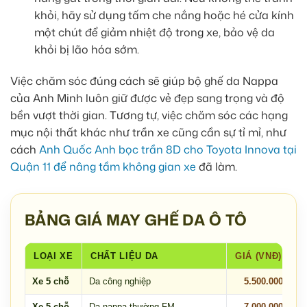
khỏi, hãy sử dụng tấm che nắng hoặc hé cửa kính
một chút để giảm nhiệt độ trong xe, bảo vệ da
khỏi bị lão hóa sớm.
Việc chăm sóc đúng cách sẽ giúp bộ ghế da Nappa
của Anh Minh luôn giữ được vẻ đẹp sang trọng và độ
bền vượt thời gian. Tương tự, việc chăm sóc các hạng
mục nội thất khác như trần xe cũng cần sự tỉ mỉ, như
cách
Anh Quốc Anh bọc trần 8D cho Toyota Innova tại
Quận 11 để nâng tầm không gian xe
đã làm.
BẢNG GIÁ MAY GHẾ DA Ô TÔ
LOẠI XE
CHẤT LIỆU DA
GIÁ (VNĐ)
Xe 5 chỗ
Da công nghiệp
5.500.000
Xe 5 chỗ
Da nappa thường FM
7.000.000