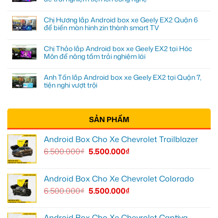
Chị Hương lắp Android box xe Geely EX2 Quận 6
để biến màn hình zin thành smart TV
Chị Thảo lắp Android box xe Geely EX2 tại Hóc
Môn để nâng tầm trải nghiệm lái
Anh Tấn lắp Android box xe Geely EX2 tại Quận 7,
tiện nghi vượt trội
SẢN PHẨM
Android Box Cho Xe Chevrolet Trailblazer
6.500.000
₫
5.500.000
₫
Android Box Cho Xe Chevrolet Colorado
6.500.000
₫
5.500.000
₫
Android Box Cho Xe Chevrolet Captiva