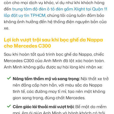
còn cho mọi dịch vụ khác, ví dụ như khi khách hàng
đến
trung tâm độ đèn ô tô đèn gầm Xlight tại Quận 11
lắp đặt uy tín TPHCM
, chúng tôi cũng luôn đảm bảo
không ảnh hưởng đến hệ thống điện nguyên bản của
xe.
Lợi ích vượt trội sau khi bọc ghế da Nappa
cho Mercedes C300
Sau khi hoàn tất quá trình bọc ghế da Nappa, chiếc
Mercedes C300 của Anh Minh đã lột xác hoàn toàn.
Anh Minh không giấu được sự hài lòng khi nhận xe:
Nâng tầm thẩm mỹ và sang trọng:
Nội thất xe trở
nên đẳng cấp hơn hẳn, với màu sắc da Nappa
tinh tế, các đường may tỉ mỉ, tạo nên một không
gian sang trọng, đúng chất Mercedes.
Cảm giác lái thoải mái vượt trội:
Bề mặt da mềm
mại, êm ái giúp Anh Minh và hành khách có trải