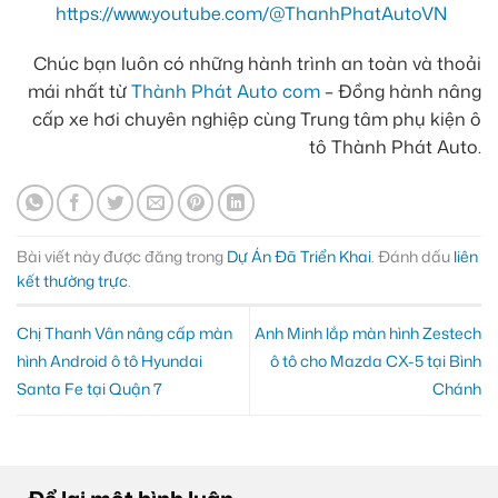
https://www.youtube.com/@ThanhPhatAutoVN
Chúc bạn luôn có những hành trình an toàn và thoải
mái nhất từ
Thành Phát Auto com
– Đồng hành nâng
cấp xe hơi chuyên nghiệp cùng Trung tâm phụ kiện ô
tô Thành Phát Auto.
Bài viết này được đăng trong
Dự Án Đã Triển Khai
. Đánh dấu
liên
kết thường trực
.
Chị Thanh Vân nâng cấp màn
Anh Minh lắp màn hình Zestech
hình Android ô tô Hyundai
ô tô cho Mazda CX-5 tại Bình
Santa Fe tại Quận 7
Chánh