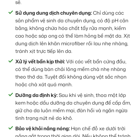
sẽ.
Sử dụng dung dịch chuyên dụng:
Chỉ dùng các
sản phẩm vệ sinh da chuyên dụng, có độ pH cân
bằng, không chứa hóa chất tẩy rửa mạnh, kiềm
cao hoặc sáp ong có thể làm hỏng bề mặt da. Xịt
dung dịch lên khăn microfiber rồi lau nhẹ nhàng,
tránh xịt trực tiếp lên da.
Xử lý vết bẩn kịp thời:
Với các vết bẩn cứng đầu,
có thể dùng bàn chải lông mềm chà nhẹ nhàng
theo thớ da. Tuyệt đối không dùng vật sắc nhọn
hoặc chà xát quá mạnh.
Dưỡng da định kỳ:
Sau khi vệ sinh, thoa một lớp
kem hoặc dầu dưỡng da chuyên dụng để cấp ẩm,
giữ cho da luôn mềm mại, đàn hồi và ngăn ngừa
tình trạng nứt nẻ do khô.
Bảo vệ khỏi nắng nóng:
Hạn chế đỗ xe dưới trời
nắng gắt trong thời gian dài. Nếu không thể tránh