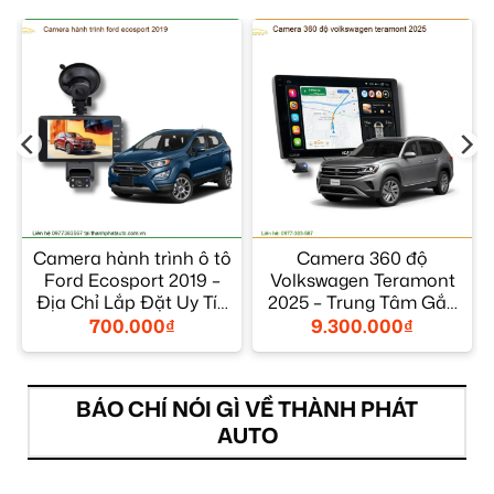
Camera hành trình ô tô
Camera 360 độ
Ford Ecosport 2019 –
Volkswagen Teramont
Địa Chỉ Lắp Đặt Uy Tín
2025 – Trung Tâm Gắn
TPHCM
Uy Tín TPHCM
700.000
₫
9.300.000
₫
BÁO CHÍ NÓI GÌ VỀ THÀNH PHÁT
AUTO