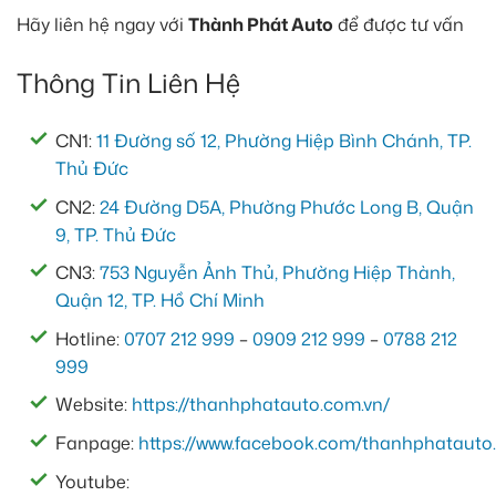
Hãy liên hệ ngay với
Thành Phát Auto
để được tư vấn
Thông Tin Liên Hệ
CN1:
11 Đường số 12, Phường Hiệp Bình Chánh, TP.
Thủ Đức
CN2:
24 Đường D5A, Phường Phước Long B, Quận
9, TP. Thủ Đức
CN3:
753 Nguyễn Ảnh Thủ, Phường Hiệp Thành,
Quận 12, TP. Hồ Chí Minh
Hotline:
0707 212 999
–
0909 212 999
–
0788 212
999
Website:
https://thanhphatauto.com.vn/
Fanpage:
https://www.facebook.com/thanhphatauto.
Youtube: