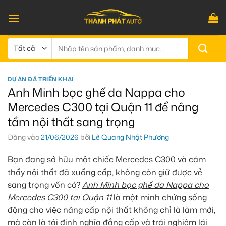
Bỏ
qua
nội
dung
Tìm
kiếm:
DỰ ÁN ĐÃ TRIỂN KHAI
Anh Minh bọc ghế da Nappa cho
Mercedes C300 tại Quận 11 để nâng
tầm nội thất sang trọng
Đăng vào
21/06/2026
bởi
Lê Quang Nhật Phương
Bạn đang sở hữu một chiếc Mercedes C300 và cảm
thấy nội thất đã xuống cấp, không còn giữ được vẻ
sang trọng vốn có?
Anh Minh bọc ghế da Nappa cho
Mercedes C300 tại Quận 11
là một minh chứng sống
động cho việc nâng cấp nội thất không chỉ là làm mới,
mà còn là tái định nghĩa đẳng cấp và trải nghiệm lái.