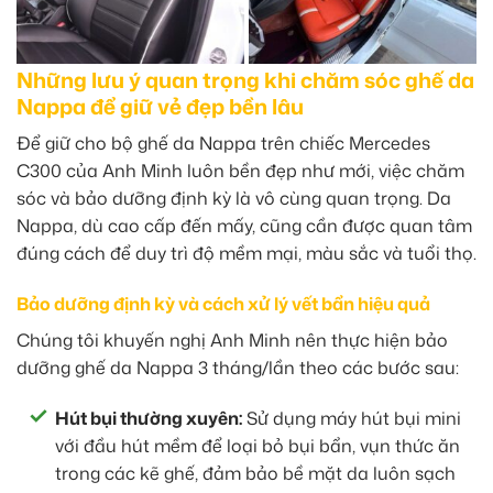
Những lưu ý quan trọng khi chăm sóc ghế da
Nappa để giữ vẻ đẹp bền lâu
Để giữ cho bộ ghế da Nappa trên chiếc Mercedes
C300 của Anh Minh luôn bền đẹp như mới, việc chăm
sóc và bảo dưỡng định kỳ là vô cùng quan trọng. Da
Nappa, dù cao cấp đến mấy, cũng cần được quan tâm
đúng cách để duy trì độ mềm mại, màu sắc và tuổi thọ.
Bảo dưỡng định kỳ và cách xử lý vết bẩn hiệu quả
Chúng tôi khuyến nghị Anh Minh nên thực hiện bảo
dưỡng ghế da Nappa 3 tháng/lần theo các bước sau:
Hút bụi thường xuyên:
Sử dụng máy hút bụi mini
với đầu hút mềm để loại bỏ bụi bẩn, vụn thức ăn
trong các kẽ ghế, đảm bảo bề mặt da luôn sạch