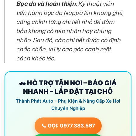
Bọc da và hoàn thiện:
Kỹ thuật viên
tiến hành bọc da Nappa lên khung ghế,
căng chỉnh từng chi tiết nhỏ để đảm
bảo không có nếp nhăn hay chùng
nhão. Sau đó, các chi tiết được cố định
chắc chắn, xử lý các góc cạnh một
cách khéo léo.
🚗 HỖ TRỢ TẬN NƠI – BÁO GIÁ
NHANH – LẮP ĐẶT TẠI CHỖ
Thành Phát Auto – Phụ Kiện & Nâng Cấp Xe Hơi
Chuyên Nghiệp
📞 GỌI: 0977.383.567