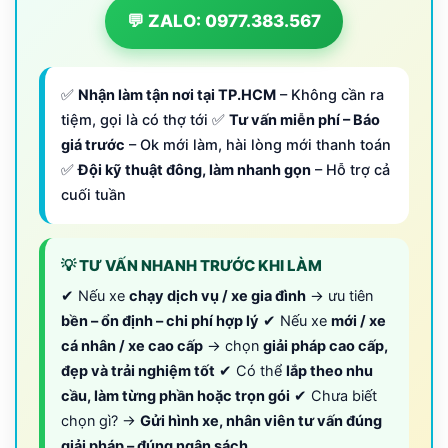
💬 ZALO: 0977.383.567
✅
Nhận làm tận nơi tại TP.HCM
– Không cần ra
tiệm, gọi là có thợ tới ✅
Tư vấn miễn phí – Báo
giá trước
– Ok mới làm, hài lòng mới thanh toán
✅
Đội kỹ thuật đông, làm nhanh gọn
– Hỗ trợ cả
cuối tuần
💡 TƯ VẤN NHANH TRƯỚC KHI LÀM
✔ Nếu xe
chạy dịch vụ / xe gia đình
→ ưu tiên
bền – ổn định – chi phí hợp lý
✔ Nếu xe
mới / xe
cá nhân / xe cao cấp
→ chọn
giải pháp cao cấp,
đẹp và trải nghiệm tốt
✔ Có thể
lắp theo nhu
cầu, làm từng phần hoặc trọn gói
✔ Chưa biết
chọn gì? →
Gửi hình xe, nhân viên tư vấn đúng
giải pháp – đúng ngân sách