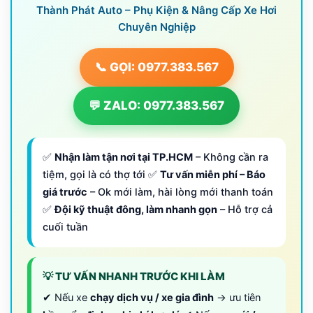
Thành Phát Auto – Phụ Kiện & Nâng Cấp Xe Hơi
Chuyên Nghiệp
📞 GỌI: 0977.383.567
💬 ZALO: 0977.383.567
✅
Nhận làm tận nơi tại TP.HCM
– Không cần ra
tiệm, gọi là có thợ tới ✅
Tư vấn miễn phí – Báo
giá trước
– Ok mới làm, hài lòng mới thanh toán
✅
Đội kỹ thuật đông, làm nhanh gọn
– Hỗ trợ cả
cuối tuần
💡 TƯ VẤN NHANH TRƯỚC KHI LÀM
✔ Nếu xe
chạy dịch vụ / xe gia đình
→ ưu tiên