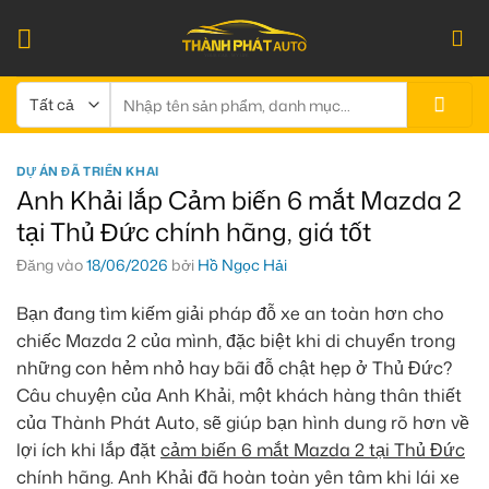
Bỏ
qua
nội
dung
Tìm
kiếm:
DỰ ÁN ĐÃ TRIỂN KHAI
Anh Khải lắp Cảm biến 6 mắt Mazda 2
tại Thủ Đức chính hãng, giá tốt
Đăng vào
18/06/2026
bởi
Hồ Ngọc Hải
Bạn đang tìm kiếm giải pháp đỗ xe an toàn hơn cho
chiếc Mazda 2 của mình, đặc biệt khi di chuyển trong
những con hẻm nhỏ hay bãi đỗ chật hẹp ở Thủ Đức?
Câu chuyện của Anh Khải, một khách hàng thân thiết
của Thành Phát Auto, sẽ giúp bạn hình dung rõ hơn về
lợi ích khi lắp đặt
cảm biến 6 mắt Mazda 2 tại Thủ Đức
chính hãng. Anh Khải đã hoàn toàn yên tâm khi lái xe