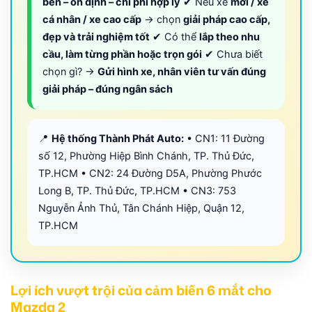
bền – ổn định – chi phí hợp lý
✔ Nếu xe
mới / xe
cá nhân / xe cao cấp
→ chọn
giải pháp cao cấp,
đẹp và trải nghiệm tốt
✔ Có thể
lắp theo nhu
cầu, làm từng phần hoặc trọn gói
✔ Chưa biết
chọn gì? →
Gửi hình xe, nhân viên tư vấn đúng
giải pháp – đúng ngân sách
📍
Hệ thống Thành Phát Auto:
• CN1: 11 Đường
số 12, Phường Hiệp Bình Chánh, TP. Thủ Đức,
TP.HCM • CN2: 24 Đường D5A, Phường Phước
Long B, TP. Thủ Đức, TP.HCM • CN3: 753
Nguyễn Ảnh Thủ, Tân Chánh Hiệp, Quận 12,
TP.HCM
Lợi ích vượt trội của cảm biến 6 mắt cho
Mazda 2