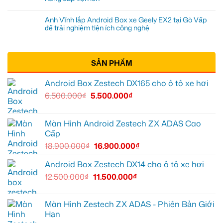
Anh Vĩnh lắp Android Box xe Geely EX2 tại Gò Vấp
để trải nghiệm tiện ích công nghệ
SẢN PHẨM
Android Box Zestech DX165 cho ô tô xe hơi
6.500.000
₫
5.500.000
₫
Màn Hình Android Zestech ZX ADAS Cao
Cấp
18.900.000
₫
16.900.000
₫
Android Box Zestech DX14 cho ô tô xe hơi
12.500.000
₫
11.500.000
₫
Màn Hình Zestech ZX ADAS - Phiên Bản Giới
Hạn