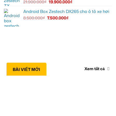
21.900.000
₫
19.900.000
₫
Android Box Zestech DX265 cho ô tô xe hơi
8.500.000
₫
7.500.000
₫
Xem tất cả
BÀI VIẾT MỚI