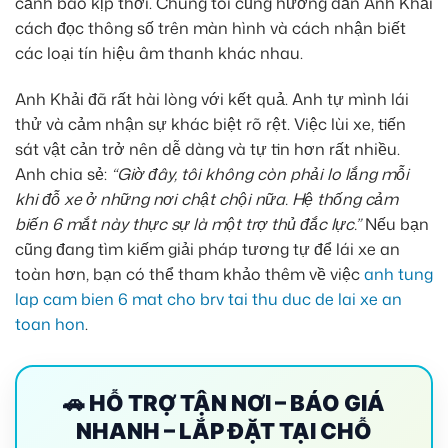
cảnh báo kịp thời. Chúng tôi cũng hướng dẫn Anh Khải
cách đọc thông số trên màn hình và cách nhận biết
các loại tín hiệu âm thanh khác nhau.
Anh Khải đã rất hài lòng với kết quả. Anh tự mình lái
thử và cảm nhận sự khác biệt rõ rệt. Việc lùi xe, tiến
sát vật cản trở nên dễ dàng và tự tin hơn rất nhiều.
Anh chia sẻ:
“Giờ đây, tôi không còn phải lo lắng mỗi
khi đỗ xe ở những nơi chật chội nữa. Hệ thống cảm
biến 6 mắt này thực sự là một trợ thủ đắc lực.”
Nếu bạn
cũng đang tìm kiếm giải pháp tương tự để lái xe an
toàn hơn, bạn có thể tham khảo thêm về việc
anh tung
lap cam bien 6 mat cho brv tai thu duc de lai xe an
toan hon
.
🚗 HỖ TRỢ TẬN NƠI – BÁO GIÁ
NHANH – LẮP ĐẶT TẠI CHỖ