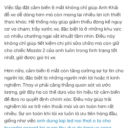
Việc lắp đặt cảm biến 6 mắt không chỉ giúp Anh Khải
đỗ xe dễ dàng hơn mà còn mang lại nhiều lợi ích thiết
thực khác. Hệ thống này giúp giảm thiểu đáng kể nguy
cơ va chạm, trầy xước xe, đặc biệt là ở những khu vực
có nhiều chướng ngại vật khuất tầm nhìn. Điều này
không chỉ giúp tiết kiệm chi phí sửa chữa mà còn giữ
cho chiếc Mazda 2 của anh luôn trong tình trạng tốt
nhất, giữ được giá trị xe.
Hơn nữa, cảm biến 6 mắt còn tăng cường sự tự tin cho
người lái, đặc biệt là những người mới lái hoặc ít kinh
nghiệm. Thay vì phải căng thẳng quan sát và ước
lượng, giờ đây họ có thể dựa vào tín hiệu từ cảm biến
để đưa ra quyết định chính xác. Điều này giúp trải
nghiệm lái xe trở nên thoải mái và an toàn hơn rất
nhiều. Sự an toàn khi lái xe luôn là ưu tiên hàng đầu,
giống như việc
anh dung lap led noi that o to cho
hyundai accent tai quan thu duc de tang ve sang