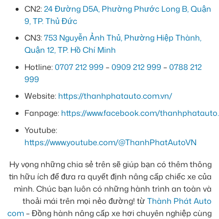
CN2:
24 Đường D5A, Phường Phước Long B, Quận
9, TP. Thủ Đức
CN3:
753 Nguyễn Ảnh Thủ, Phường Hiệp Thành,
Quận 12, TP. Hồ Chí Minh
Hotline:
0707 212 999
–
0909 212 999
–
0788 212
999
Website:
https://thanhphatauto.com.vn/
Fanpage:
https://www.facebook.com/thanhphatauto.
Youtube:
https://www.youtube.com/@ThanhPhatAutoVN
Hy vọng những chia sẻ trên sẽ giúp bạn có thêm thông
tin hữu ích để đưa ra quyết định nâng cấp chiếc xe của
mình. Chúc bạn luôn có những hành trình an toàn và
thoải mái trên mọi nẻo đường! từ
Thành Phát Auto
com
– Đồng hành nâng cấp xe hơi chuyên nghiệp cùng