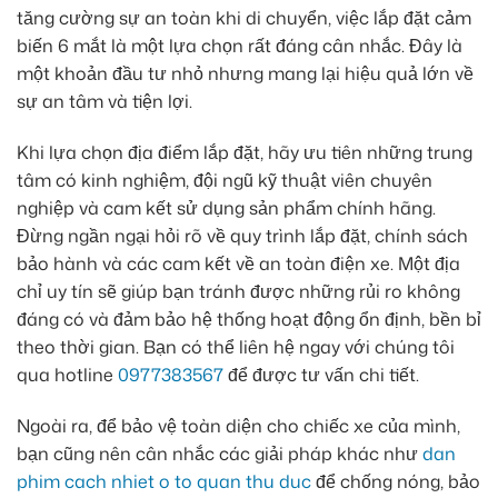
tăng cường sự an toàn khi di chuyển, việc lắp đặt cảm
biến 6 mắt là một lựa chọn rất đáng cân nhắc. Đây là
một khoản đầu tư nhỏ nhưng mang lại hiệu quả lớn về
sự an tâm và tiện lợi.
Khi lựa chọn địa điểm lắp đặt, hãy ưu tiên những trung
tâm có kinh nghiệm, đội ngũ kỹ thuật viên chuyên
nghiệp và cam kết sử dụng sản phẩm chính hãng.
Đừng ngần ngại hỏi rõ về quy trình lắp đặt, chính sách
bảo hành và các cam kết về an toàn điện xe. Một địa
chỉ uy tín sẽ giúp bạn tránh được những rủi ro không
đáng có và đảm bảo hệ thống hoạt động ổn định, bền bỉ
theo thời gian. Bạn có thể liên hệ ngay với chúng tôi
qua hotline
0977383567
để được tư vấn chi tiết.
Ngoài ra, để bảo vệ toàn diện cho chiếc xe của mình,
bạn cũng nên cân nhắc các giải pháp khác như
dan
phim cach nhiet o to quan thu duc
để chống nóng, bảo