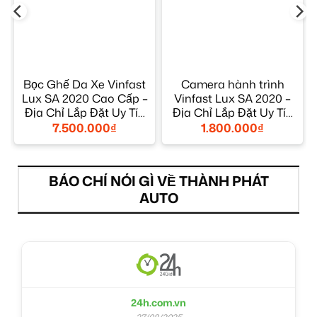
Bọc Ghế Da Xe Vinfast
Camera hành trình
Lux SA 2020 Cao Cấp –
Vinfast Lux SA 2020 –
Địa Chỉ Lắp Đặt Uy Tín
Địa Chỉ Lắp Đặt Uy Tín
TPHCM
TPHCM
7.500.000
₫
1.800.000
₫
BÁO CHÍ NÓI GÌ VỀ THÀNH PHÁT
AUTO
24h.com.vn