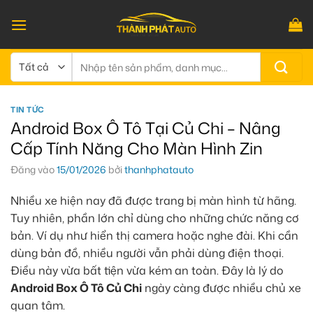
Bỏ
qua
nội
dung
Tìm
kiếm:
TIN TỨC
Android Box Ô Tô Tại Củ Chi – Nâng
Cấp Tính Năng Cho Màn Hình Zin
Đăng vào
15/01/2026
bởi
thanhphatauto
Nhiều xe hiện nay đã được trang bị màn hình từ hãng.
Tuy nhiên, phần lớn chỉ dùng cho những chức năng cơ
bản. Ví dụ như hiển thị camera hoặc nghe đài. Khi cần
dùng bản đồ, nhiều người vẫn phải dùng điện thoại.
Điều này vừa bất tiện vừa kém an toàn. Đây là lý do
Android Box Ô Tô Củ Chi
ngày càng được nhiều chủ xe
quan tâm.