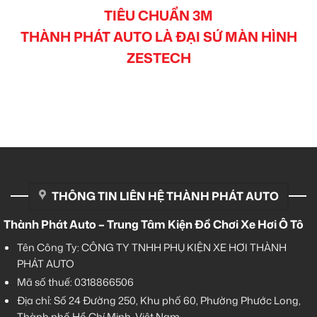
TIÊU CHUẨN 3M
THÀNH PHÁT AUTO LÀ ĐẠI SỨ MÀN HÌNH
ZESTECH
THÔNG TIN LIÊN HỆ THÀNH PHÁT AUTO
Thành Phát Auto – Trung Tâm Kiện Đồ Chơi Xe Hơi Ô Tô
Tên Công Ty: CÔNG TY TNHH PHỤ KIỆN XE HƠI THÀNH
PHÁT AUTO
Mã số thuế: 0318866506
Địa chỉ: Số 24 Đường 250, Khu phố 60, Phường Phước Long,
Thành phố Hồ Chí Minh, Việt Nam