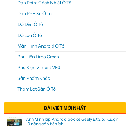
Dán Phim Cách Nhiệt Ô Tô
Dán PPF Xe Ô Tô
Độ Đèn Ô Tô
Độ Loa Ô Tô
Màn Hình Android Ô Tô
Phụ kiện Limo Green
Phụ Kiện Vinfast VF3
Sản Phẩm Khác
Thảm Lót Sàn Ô Tô
BÀI VIẾT MỚI NHẤT
Anh Minh lắp Android box xe Geely EX2 tại Quận
10 nâng cấp tiện ích