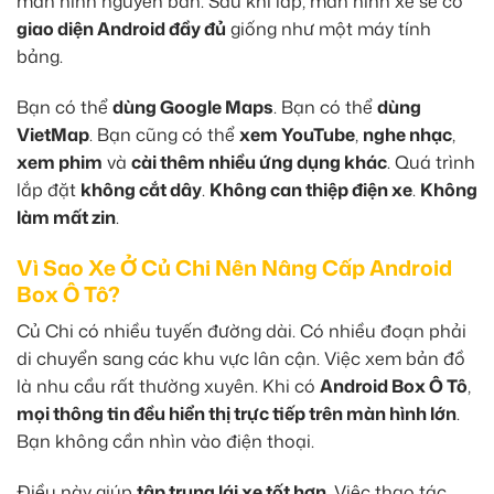
màn hình nguyên bản. Sau khi lắp, màn hình xe sẽ có
giao diện Android đầy đủ
giống như một máy tính
bảng.
Bạn có thể
dùng Google Maps
. Bạn có thể
dùng
VietMap
. Bạn cũng có thể
xem YouTube
,
nghe nhạc
,
xem phim
và
cài thêm nhiều ứng dụng khác
. Quá trình
lắp đặt
không cắt dây
.
Không can thiệp điện xe
.
Không
làm mất zin
.
Vì Sao Xe Ở Củ Chi Nên Nâng Cấp Android
Box Ô Tô?
Củ Chi có nhiều tuyến đường dài. Có nhiều đoạn phải
di chuyển sang các khu vực lân cận. Việc xem bản đồ
là nhu cầu rất thường xuyên. Khi có
Android Box Ô Tô
,
mọi thông tin đều hiển thị trực tiếp trên màn hình lớn
.
Bạn không cần nhìn vào điện thoại.
Điều này giúp
tập trung lái xe tốt hơn
. Việc thao tác