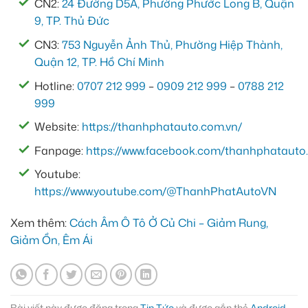
CN2:
24 Đường D5A, Phường Phước Long B, Quận
9, TP. Thủ Đức
CN3:
753 Nguyễn Ảnh Thủ, Phường Hiệp Thành,
Quận 12, TP. Hồ Chí Minh
Hotline:
0707 212 999
–
0909 212 999
–
0788 212
999
Website:
https://thanhphatauto.com.vn/
Fanpage:
https://www.facebook.com/thanhphatauto.
Youtube:
https://www.youtube.com/@ThanhPhatAutoVN
Xem thêm:
Cách Âm Ô Tô Ở Củ Chi – Giảm Rung,
Giảm Ồn, Êm Ái
Bài viết này được đăng trong
Tin Tức
và được gắn thẻ
Android