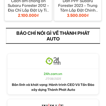
Cách âm chống ồn
Dán PPF Subaru
Subaru Forester 2012 –
Forester 2023 – Trung
Địa Chỉ Lắp Đặt Uy Tín
Tâm Lắp Đặt Chính
TPHCM
Hãng Uy Tín TPHCM
2.100.000
₫
3.500.000
₫
BÁO CHÍ NÓI GÌ VỀ THÀNH PHÁT
AUTO
24h.com.vn
27/08/2025
Bản lĩnh và khát vọng: Hành trình CEO Võ Tấn Đào
xây dựng Thành Phát Auto