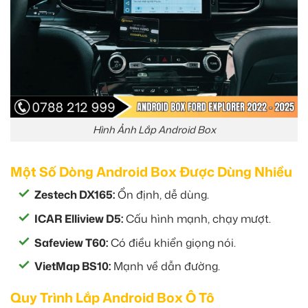
Hình Ảnh Lắp Android Box
Một Số Dòng Android Box Được Dùng Nhiều
Zestech DX165:
Ổn định, dễ dùng.
ICAR Elliview D5:
Cấu hình mạnh, chạy mượt.
Safeview T60:
Có điều khiển giọng nói.
VietMap BS10:
Mạnh về dẫn đường.
Quy Trình Lắp Android Box Ô Tô