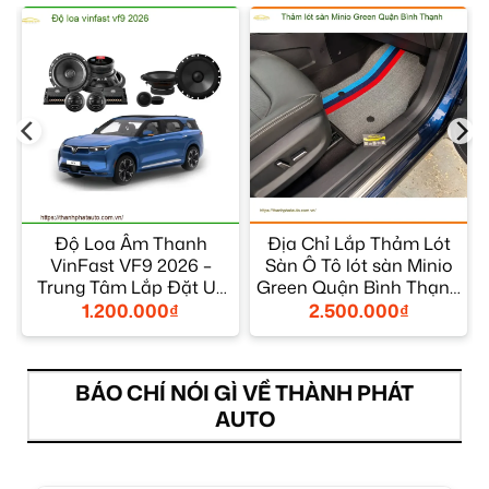
F
Độ Loa Âm Thanh
Địa Chỉ Lắp Thảm Lót
VinFast VF9 2026 –
Sàn Ô Tô lót sàn Minio
Trung Tâm Lắp Đặt Uy
Green Quận Bình Thạnh
Tín TPHCM
– Giá Tốt TPHCM
1.200.000
₫
2.500.000
₫
BÁO CHÍ NÓI GÌ VỀ THÀNH PHÁT
AUTO