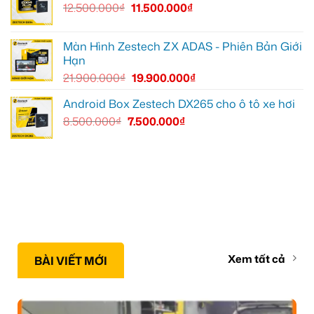
12.500.000
₫
11.500.000
₫
Màn Hình Zestech ZX ADAS - Phiên Bản Giới
Hạn
21.900.000
₫
19.900.000
₫
Android Box Zestech DX265 cho ô tô xe hơi
8.500.000
₫
7.500.000
₫
Xem tất cả
BÀI VIẾT MỚI