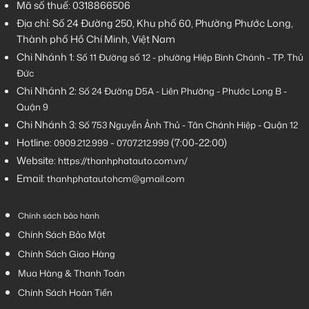
Mã số thuế: 0318866506
Địa chỉ: Số 24 Đường 250, Khu phố 60, Phường Phước Long,
Thành phố Hồ Chí Minh, Việt Nam
Chi Nhánh 1:
Số 11 Đường số 12 - phường Hiệp Bình Chánh - TP. Thủ
Đức
Chi Nhánh 2:
Số
24 Đường D5A - Liên Phường - Phước Long B -
Quận 9
Chi Nhánh 3:
Số 753
Nguyễn Ảnh Thủ - Tân Chánh Hiệp - Quận 12
Hotline:
-
(7:00-22:00)
0909.212.999
0707.212.999
Website:
https://thanhphatauto.com.vn/
Email:
thanhphatautohcm@gmail.com
Chính sách bảo hành
Chính Sách Bảo Mật
Chính Sách Giao Hàng
Mua Hàng & Thanh Toán
Chính Sách Hoàn Tiền