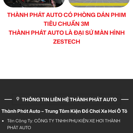
THÀNH PHÁT AUTO CÓ PHÒNG DÁN PHIM
TIÊU CHUẨN 3M
THÀNH PHÁT AUTO LÀ ĐẠI SỨ MÀN HÌNH
ZESTECH
THÔNG TIN LIÊN HỆ THÀNH PHÁT AUTO
Thành Phát Auto – Trung Tâm Kiện Đồ Chơi Xe Hơi Ô Tô
Tên Công Ty: CÔNG TY TNHH PHỤ KIỆN XE HƠI THÀNH
PHÁT AUTO