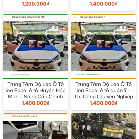
1.200.000
₫
1.400.000
₫
TPHCM
Trung Tâm Độ Loa Ô Tô
Trung Tâm Độ Loa Ô Tô
loa Focal ô tô Huyện Hóc
loa Focal ô tô quận 7 –
Môn – Nâng Cấp Chính
Thi Công Chuyên Nghiệp
1.400.000
₫
1.400.000
₫
Hãng