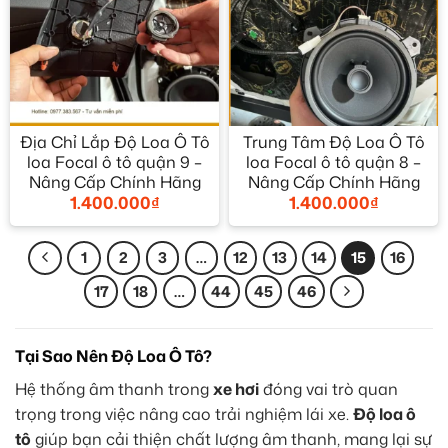
Địa Chỉ Lắp Độ Loa Ô Tô
Trung Tâm Độ Loa Ô Tô
loa Focal ô tô quận 9 –
loa Focal ô tô quận 8 –
Nâng Cấp Chính Hãng
Nâng Cấp Chính Hãng
1.400.000
₫
1.400.000
₫
1
2
3
…
12
13
14
15
16
17
18
…
44
45
46
Tại Sao Nên Độ Loa Ô Tô?
Hệ thống âm thanh trong
xe hơi
đóng vai trò quan
trọng trong việc nâng cao trải nghiệm lái xe.
Độ loa ô
tô
giúp bạn cải thiện chất lượng âm thanh, mang lại sự