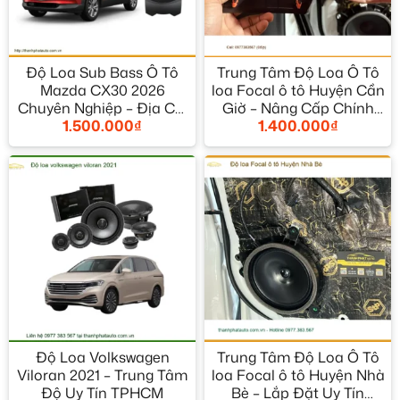
Độ Loa Sub Bass Ô Tô
Trung Tâm Độ Loa Ô Tô
Mazda CX30 2026
loa Focal ô tô Huyện Cần
Chuyên Nghiệp – Địa Chỉ
Giờ – Nâng Cấp Chính
1.500.000
₫
1.400.000
₫
Lắp Đặt Uy Tín TPHCM
Hãng
Độ Loa Volkswagen
Trung Tâm Độ Loa Ô Tô
Viloran 2021 – Trung Tâm
loa Focal ô tô Huyện Nhà
Độ Uy Tín TPHCM
Bè – Lắp Đặt Uy Tín