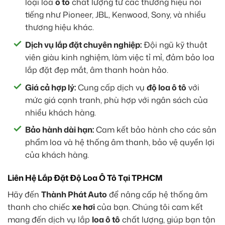
loại loa
ô tô
chất lượng từ các thương hiệu nổi
tiếng như Pioneer, JBL, Kenwood, Sony, và nhiều
thương hiệu khác.
Dịch vụ lắp đặt chuyên nghiệp:
Đội ngũ kỹ thuật
viên giàu kinh nghiệm, làm việc tỉ mỉ, đảm bảo loa
lắp đặt đẹp mắt, âm thanh hoàn hảo.
Giá cả hợp lý:
Cung cấp dịch vụ
độ loa ô tô
với
mức giá cạnh tranh, phù hợp với ngân sách của
nhiều khách hàng.
Bảo hành dài hạn:
Cam kết bảo hành cho các sản
phẩm loa và hệ thống âm thanh, bảo vệ quyền lợi
của khách hàng.
Liên Hệ Lắp Đặt Độ Loa Ô Tô Tại TP.HCM
Hãy đến
Thành Phát Auto
để nâng cấp hệ thống âm
thanh cho chiếc
xe hơi
của bạn. Chúng tôi cam kết
mang đến dịch vụ lắp
loa ô tô
chất lượng, giúp bạn tận