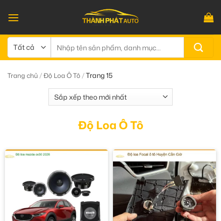
Bỏ
qua
nội
dung
Tìm
kiếm:
/
/
Trang 15
Trang chủ
Độ Loa Ô Tô
Độ Loa Ô Tô