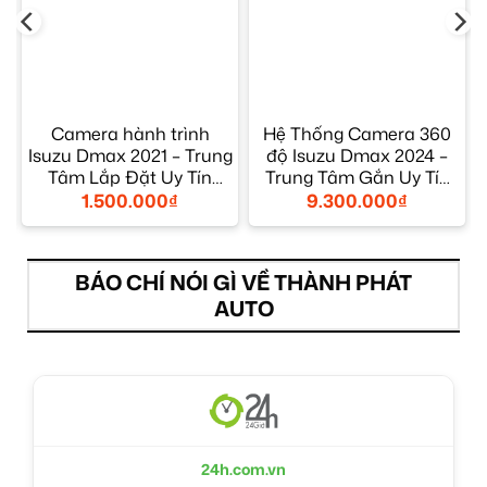
Camera hành trình
Hệ Thống Camera 360
Isuzu Dmax 2021 – Trung
độ Isuzu Dmax 2024 –
ộ
Tâm Lắp Đặt Uy Tín
Trung Tâm Gắn Uy Tín
TPHCM
TPHCM
1.500.000
₫
9.300.000
₫
BÁO CHÍ NÓI GÌ VỀ THÀNH PHÁT
AUTO
24h.com.vn