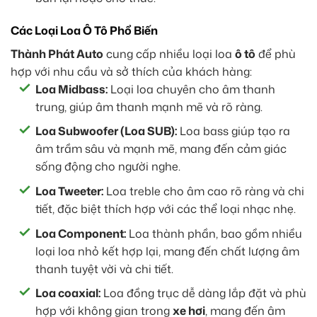
Các Loại Loa Ô Tô Phổ Biến
Thành Phát Auto
cung cấp nhiều loại loa
ô tô
để phù
hợp với nhu cầu và sở thích của khách hàng:
Loa Midbass:
Loại loa chuyên cho âm thanh
trung, giúp âm thanh mạnh mẽ và rõ ràng.
Loa Subwoofer (Loa SUB):
Loa bass giúp tạo ra
âm trầm sâu và mạnh mẽ, mang đến cảm giác
sống động cho người nghe.
Loa Tweeter:
Loa treble cho âm cao rõ ràng và chi
tiết, đặc biệt thích hợp với các thể loại nhạc nhẹ.
Loa Component:
Loa thành phần, bao gồm nhiều
loại loa nhỏ kết hợp lại, mang đến chất lượng âm
thanh tuyệt vời và chi tiết.
Loa coaxial:
Loa đồng trục dễ dàng lắp đặt và phù
hợp với không gian trong
xe hơi
, mang đến âm