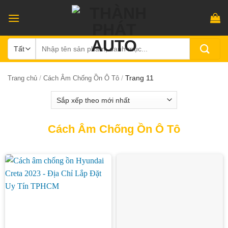
Bỏ
qua
nội
Tìm
dung
kiếm:
/
/
Trang 11
Trang chủ
Cách Âm Chống Ồn Ô Tô
Cách Âm Chống Ồn Ô Tô