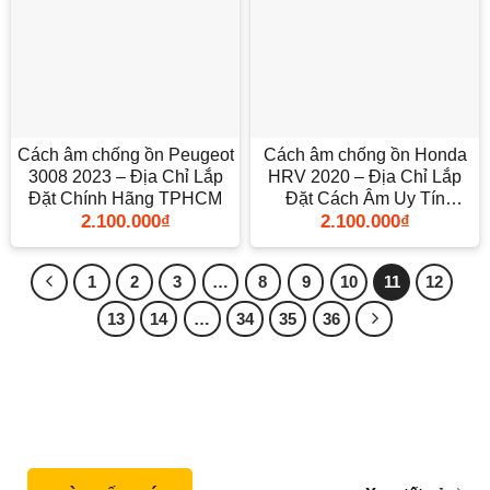
Cách âm chống ồn Peugeot
Cách âm chống ồn Honda
3008 2023 – Địa Chỉ Lắp
HRV 2020 – Địa Chỉ Lắp
Đặt Chính Hãng TPHCM
Đặt Cách Âm Uy Tín
2.100.000
₫
2.100.000
₫
TPHCM
1
2
3
…
8
9
10
11
12
13
14
…
34
35
36