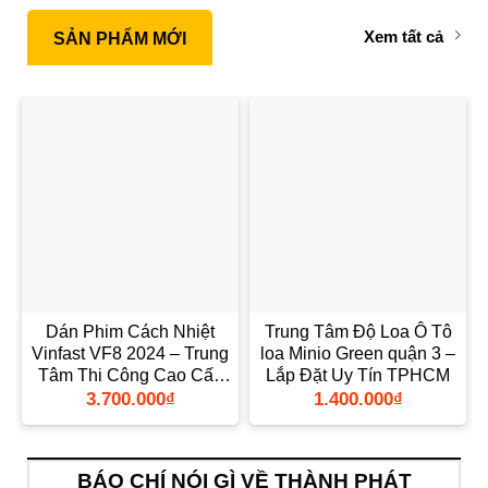
Xem tất cả
SẢN PHẨM MỚI
Dán Phim Cách Nhiệt
Trung Tâm Độ Loa Ô Tô
Vinfast VF8 2024 – Trung
loa Minio Green quận 3 –
Tâm Thi Công Cao Cấp
Lắp Đặt Uy Tín TPHCM
TPHCM
3.700.000
₫
1.400.000
₫
BÁO CHÍ NÓI GÌ VỀ THÀNH PHÁT