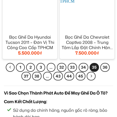
Bọc Ghế Da Hyundai
Bọc Ghế Da Chevrolet
Tucson 2011 – Đơn Vị Thi
Captiva 2008 – Trung
Công Cao Cấp TPHCM
Tâm Lắp Đặt Chính Hãng
5.500.000
₫
7.500.000
₫
Giá Tốt TPHCM
1
2
3
…
32
33
34
35
36
37
38
…
43
44
45
Vì Sao Chọn Thành Phát Auto Để May Ghế Da Ô Tô?
Cam Kết Chất Lượng:
Sử dụng da chính hãng, nguồn gốc rõ ràng, bảo
hành dài hạn.