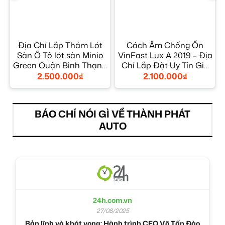
Địa Chỉ Lắp Thảm Lót
Cách Âm Chống Ồn
–
Sàn Ô Tô lót sàn Minio
VinFast Lux A 2019 – Địa
Green Quận Bình Thạnh
Chỉ Lắp Đặt Uy Tín Giá
– Giá Tốt TPHCM
Tốt TPHCM
2.500.000
₫
2.100.000
₫
BÁO CHÍ NÓI GÌ VỀ THÀNH PHÁT
AUTO
24h.com.vn
27/08/2025
Bản lĩnh và khát vọng: Hành trình CEO Võ Tấn Đào