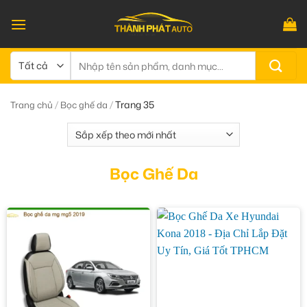
Bỏ
qua
nội
dung
Tìm
kiếm:
/
/
Trang 35
Trang chủ
Bọc ghế da
Bọc Ghế Da