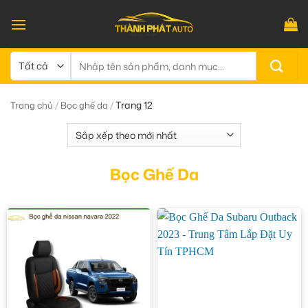
Bỏ
qua
nội
dung
Tìm
kiếm:
/
/
Trang 12
Trang chủ
Bọc ghế da
Bọc Ghế Da