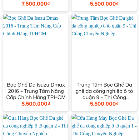
7.500.000
₫
5.500.000
₫
TPHCM
TPHCM
Bọc Ghế Da Isuzu Dmax
Trung Tâm Bọc Ghế Da
2016 – Trung Tâm Nâng
ghế da công nghiệp ô tô
Cấp Chính Hãng TPHCM
quận 9 – Thi Công
5.500.000
₫
5.500.000
₫
Chuyên Nghiệp