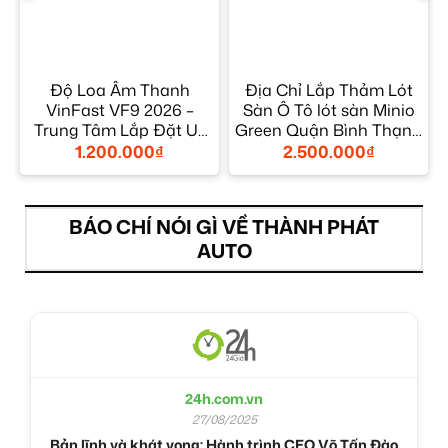
F
Độ Loa Âm Thanh
Địa Chỉ Lắp Thảm Lót
VinFast VF9 2026 –
Sàn Ô Tô lót sàn Minio
Trung Tâm Lắp Đặt Uy
Green Quận Bình Thạnh
Tín TPHCM
– Giá Tốt TPHCM
1.200.000
₫
2.500.000
₫
BÁO CHÍ NÓI GÌ VỀ THÀNH PHÁT
AUTO
24h.com.vn
27/08/2025
Bản lĩnh và khát vọng: Hành trình CEO Võ Tấn Đào