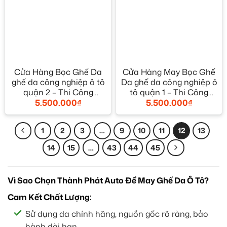
Cửa Hàng Bọc Ghế Da
Cửa Hàng May Bọc Ghế
ghế da công nghiệp ô tô
Da ghế da công nghiệp ô
quận 2 – Thi Công
tô quận 1 – Thi Công
5.500.000
₫
5.500.000
₫
Chuyên Nghiệp
Chuyên Nghiệp
1
2
3
…
9
10
11
12
13
14
15
…
43
44
45
Vì Sao Chọn Thành Phát Auto Để May Ghế Da Ô Tô?
Cam Kết Chất Lượng:
Sử dụng da chính hãng, nguồn gốc rõ ràng, bảo
hành dài hạn.