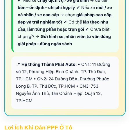
✔ Nếu xe
chạy dịch vụ / xe gia đình
→ ưu tiên
bền – ổn định – chi phí hợp lý
✔ Nếu xe
mới / xe
cá nhân / xe cao cấp
→ chọn
giải pháp cao cấp,
đẹp và trải nghiệm tốt
✔ Có thể
lắp theo nhu
cầu, làm từng phần hoặc trọn gói
✔ Chưa biết
chọn gì? →
Gửi hình xe, nhân viên tư vấn đúng
giải pháp – đúng ngân sách
📍
Hệ thống Thành Phát Auto:
• CN1: 11 Đường
số 12, Phường Hiệp Bình Chánh, TP. Thủ Đức,
TP.HCM • CN2: 24 Đường D5A, Phường Phước
Long B, TP. Thủ Đức, TP.HCM • CN3: 753
Nguyễn Ảnh Thủ, Tân Chánh Hiệp, Quận 12,
TP.HCM
Lợi Ích Khi Dán PPF Ô Tô