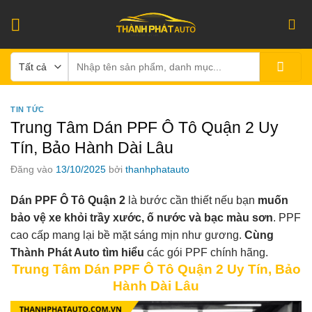
Bỏ
qua
nội
Tìm
dung
kiếm:
TIN TỨC
Trung Tâm Dán PPF Ô Tô Quận 2 Uy
Tín, Bảo Hành Dài Lâu
Đăng vào
13/10/2025
bởi
thanhphatauto
Dán PPF Ô Tô Quận 2
là bước cần thiết nếu bạn
muốn
bảo vệ xe khỏi trầy xước, ố nước và bạc màu sơn
. PPF
cao cấp mang lại bề mặt sáng mịn như gương.
Cùng
Thành Phát Auto tìm hiểu
các gói PPF chính hãng.
Trung Tâm Dán PPF Ô Tô Quận 2 Uy Tín, Bảo
Hành Dài Lâu