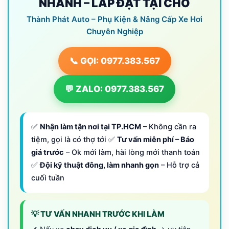
NHANH – LẮP ĐẶT TẠI CHỖ
Thành Phát Auto – Phụ Kiện & Nâng Cấp Xe Hơi
Chuyên Nghiệp
📞 GỌI: 0977.383.567
💬 ZALO: 0977.383.567
✅
Nhận làm tận nơi tại TP.HCM
– Không cần ra
tiệm, gọi là có thợ tới ✅
Tư vấn miễn phí – Báo
giá trước
– Ok mới làm, hài lòng mới thanh toán
✅
Đội kỹ thuật đông, làm nhanh gọn
– Hỗ trợ cả
cuối tuần
💡 TƯ VẤN NHANH TRƯỚC KHI LÀM