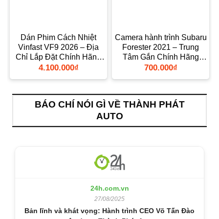
Dán Phim Cách Nhiệt
Camera hành trình Subaru
Vinfast VF9 2026 – Địa
Forester 2021 – Trung
n
Chỉ Lắp Đặt Chính Hãng
Tâm Gắn Chính Hãng
TPHCM
TPHCM
4.100.000
₫
700.000
₫
BÁO CHÍ NÓI GÌ VỀ THÀNH PHÁT
AUTO
24h.com.vn
27/08/2025
Bản lĩnh và khát vọng: Hành trình CEO Võ Tấn Đào