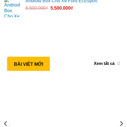
Android Box Cho Xe Ford EcoSport
6.500.000
₫
5.500.000
₫
Xem tất cả
BÀI VIẾT MỚI