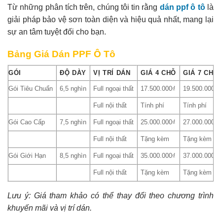
Từ những phân tích trên, chúng tôi tin rằng
dán ppf ô tô
là
giải pháp bảo vệ sơn toàn diện và hiệu quả nhất, mang lại
sự an tâm tuyệt đối cho bạn.
Bảng Giá Dán PPF Ô Tô
GÓI
ĐỘ DÀY
VỊ TRÍ DÁN
GIÁ 4 CHỖ
GIÁ 7 CHỖ
Gói Tiêu Chuẩn
6,5 nghìn
Full ngoại thất
17.500.000₫
19.500.000₫
Full nội thất
Tính phí
Tính phí
Gói Cao Cấp
7,5 nghìn
Full ngoại thất
25.000.000₫
27.000.000₫
Full nội thất
Tặng kèm
Tặng kèm
Gói Giới Hạn
8,5 nghìn
Full ngoại thất
35.000.000₫
37.000.000₫
Full nội thất
Tặng kèm
Tặng kèm
Lưu ý: Giá tham khảo có thể thay đổi theo chương trình
khuyến mãi và vị trí dán.