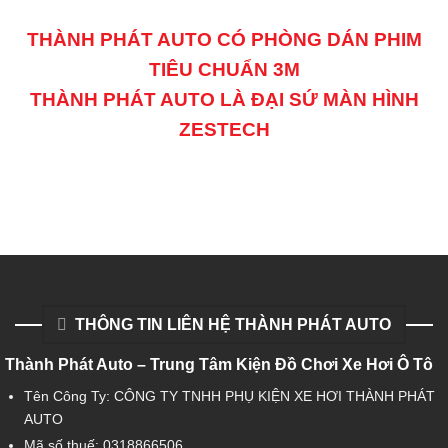
THÀNH PHÁT AUTO CÓ PHÒNG DÁN PHIM
TIÊU CHUẨN 3M
THÀNH PHÁT AUTO LÀ ĐẠI SỨ MÀN HÌNH
ZESTECH
THÔNG TIN LIÊN HỆ THÀNH PHÁT AUTO
Thành Phát Auto – Trung Tâm Kiện Đồ Chơi Xe Hơi Ô Tô
Tên Công Ty: CÔNG TY TNHH PHỤ KIỆN XE HƠI THÀNH PHÁT
AUTO
Mã số thuế: 0318866506