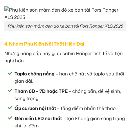
Phụ kiên sơn mâm đen đỏ xe bán tải Fors Ranger XLS 2025
4. Nhóm Phụ Kiện Nội Thất Hiện Đại
Những nâng cấp này giúp cabin Ranger tinh tế và tiện
nghi hơn:
Taplo chống nắng
– hạn chế nứt vỡ taplo sau thời
gian dài.
Thảm 6D – 7D hoặc TPE
– chống bẩn, dễ vệ sinh,
sang trọng.
Ốp carbon nội thất
– tăng điểm nhấn thể thao.
Đèn viền LED nội thất
– tạo không gian sang trọng
khi lái đêm.