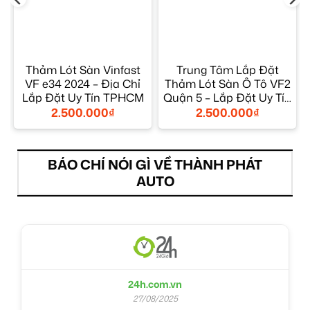
Thảm Lót Sàn Vinfast
Trung Tâm Lắp Đặt
VF e34 2024 – Địa Chỉ
Thảm Lót Sàn Ô Tô VF2
á
Lắp Đặt Uy Tín TPHCM
Quận 5 – Lắp Đặt Uy Tín
TPHCM
2.500.000
₫
2.500.000
₫
BÁO CHÍ NÓI GÌ VỀ THÀNH PHÁT
AUTO
24h.com.vn
27/08/2025