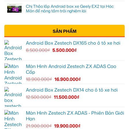
Chị Thảo lắp Android box xe Geely EX2 tại Hóc
Môn để nâng tầm trải nghiệm lái
SẢN PHẨM
Android Box Zestech DX165 cho ô tô xe hơi
6.500.000
₫
5.500.000
₫
Màn Hình Android Zestech ZX ADAS Cao
Cấp
18.900.000
₫
16.900.000
₫
Android Box Zestech DX14 cho ô tô xe hơi
12.500.000
₫
11.500.000
₫
Màn Hình Zestech ZX ADAS - Phiên Bản Giới
Hạn
21.900.000
₫
19.900.000
₫