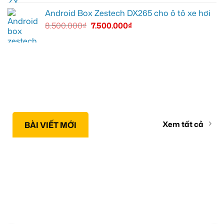
Android Box Zestech DX265 cho ô tô xe hơi
8.500.000
₫
7.500.000
₫
Xem tất cả
BÀI VIẾT MỚI