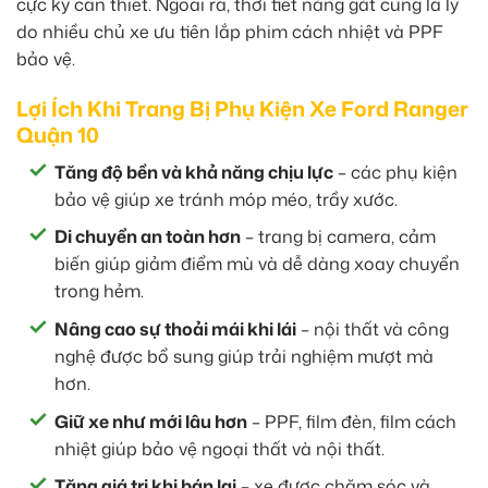
cực kỳ cần thiết. Ngoài ra, thời tiết nắng gắt cũng là lý
do nhiều chủ xe ưu tiên lắp phim cách nhiệt và PPF
bảo vệ.
Lợi Ích Khi Trang Bị Phụ Kiện Xe Ford Ranger
Quận 10
Tăng độ bền và khả năng chịu lực
– các phụ kiện
bảo vệ giúp xe tránh móp méo, trầy xước.
Di chuyển an toàn hơn
– trang bị camera, cảm
biến giúp giảm điểm mù và dễ dàng xoay chuyển
trong hẻm.
Nâng cao sự thoải mái khi lái
– nội thất và công
nghệ được bổ sung giúp trải nghiệm mượt mà
hơn.
Giữ xe như mới lâu hơn
– PPF, film đèn, film cách
nhiệt giúp bảo vệ ngoại thất và nội thất.
Tăng giá trị khi bán lại
– xe được chăm sóc và