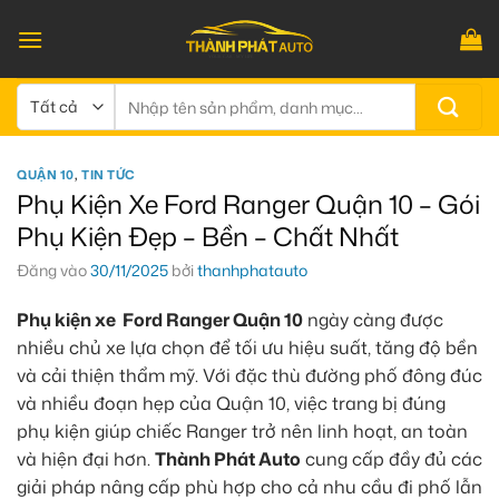
Bỏ
qua
nội
dung
Tìm
kiếm:
QUẬN 10
,
TIN TỨC
Phụ Kiện Xe Ford Ranger Quận 10 – Gói
Phụ Kiện Đẹp – Bền – Chất Nhất
Đăng vào
30/11/2025
bởi
thanhphatauto
Phụ kiện xe Ford Ranger Quận 10
ngày càng được
nhiều chủ xe lựa chọn để tối ưu hiệu suất, tăng độ bền
và cải thiện thẩm mỹ. Với đặc thù đường phố đông đúc
và nhiều đoạn hẹp của Quận 10, việc trang bị đúng
phụ kiện giúp chiếc Ranger trở nên linh hoạt, an toàn
và hiện đại hơn.
Thành Phát Auto
cung cấp đầy đủ các
giải pháp nâng cấp phù hợp cho cả nhu cầu đi phố lẫn