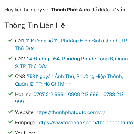
Hãy liên hệ ngay với
Thành Phát Auto
để được tư vấn
Thông Tin Liên Hệ
CN1:
11 Đường số 12, Phường Hiệp Bình Chánh, TP.
Thủ Đức
CN2:
24 Đường D5A, Phường Phước Long B, Quận
9, TP. Thủ Đức
CN3:
753 Nguyễn Ảnh Thủ, Phường Hiệp Thành,
Quận 12, TP. Hồ Chí Minh
Hotline:
0707 212 999
–
0909 212 999
–
0788 212
999
Website:
https://thanhphatauto.com.vn/
Fanpage:
https://www.facebook.com/thanhphatauto.
Youtube: