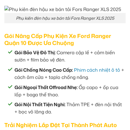
Phụ kiên đèn hậu xe bán tải Fors Ranger XLS 2025
Gói Nâng Cấp Phụ Kiện Xe Ford Ranger
Quận 10 Được Ưa Chuộng
Gói Bảo Vệ Đô Thị:
Camera cập lề + cảm biến
sườn + film bảo vệ đèn.
Gói Chống Nóng Cao Cấp:
Phim cách nhiệt ô tô
+
cách âm cửa + taplo chống nắng.
Gói Ngoại Thất Offroad Nhẹ:
Ốp capo + ốp cua
lốp + baga thể thao.
Gói Nội Thất Tiện Nghi:
Thảm TPE + đèn nội thất
+ bọc vô lăng da.
Trải Nghiệm Lắp Đặt Tại Thành Phát Auto