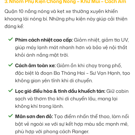
3. Nhóm Phụ Kiện Chống Nóng – Khử Mùi – Cách Âm
Quận 10 nắng nóng và kẹt xe thường xuyên khiến
khoang lái nóng bí. Những phụ kiện này giúp cải thiện
đáng kể:
Phim cách nhiệt cao cấp:
Giảm nhiệt, giảm tia UV,
giúp máy lạnh mát nhanh hơn và bảo vệ nội thất
khỏi ánh nắng mặt trời.
Cách âm toàn xe:
Giảm ồn khi chạy trong phố,
đặc biệt là đoạn Ba Tháng Hai – Sư Vạn Hạnh, tạo
không gian yên tĩnh khi di chuyển.
Lọc gió điều hòa & tinh dầu khuếch tán:
Giữ cabin
sạch và thơm tho khi di chuyển lâu, mang lại
không khí trong lành.
Mân sơn đen đỏ:
Tạo điểm nhấn thể thao, làm nổi
bật vẻ ngoài xe với sự kết hợp màu sắc mạnh mẽ,
phù hợp với phong cách Ranger.