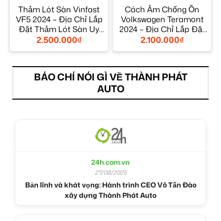
Thảm Lót Sàn Vinfast
Cách Âm Chống Ồn
VF5 2024 – Địa Chỉ Lắp
Volkswagen Teramont
Đặt Thảm Lót Sàn Uy
2024 – Địa Chỉ Lắp Đặt
Tín TPHCM
Chính Hãng TPHCM
2.500.000
₫
2.100.000
₫
BÁO CHÍ NÓI GÌ VỀ THÀNH PHÁT
AUTO
24h.com.vn
27/08/2025
Bản lĩnh và khát vọng: Hành trình CEO Võ Tấn Đào
xây dựng Thành Phát Auto