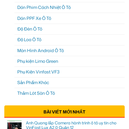
Dán Phim Cách Nhiệt Ô Tô
Dán PPF Xe Ô Tô
Độ Đèn Ô Tô
Độ Loa Ô Tô
Màn Hình Android Ô Tô
Phụ kiện Limo Green
Phụ Kiện Vinfast VF3
Sản Phẩm Khác
Thảm Lót Sàn Ô Tô
BÀI VIẾT MỚI NHẤT
Anh Quang lắp Camera hành trình ô tô uy tín cho
VinFast Lux A2.0 Quận 12