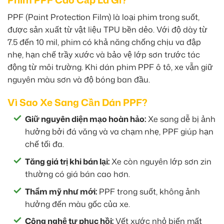
PPF (Paint Protection Film) là loại phim trong suốt,
được sản xuất từ vật liệu TPU bền dẻo. Với độ dày từ
7.5 đến 10 mil, phim có khả năng chống chịu va đập
nhẹ, hạn chế trầy xước và bảo vệ lớp sơn trước tác
động từ môi trường. Khi dán phim PPF ô tô, xe vẫn giữ
nguyên màu sơn và độ bóng ban đầu.
Vì Sao Xe Sang Cần Dán PPF?
Giữ nguyên diện mạo hoàn hảo:
Xe sang dễ bị ảnh
hưởng bởi đá văng và va chạm nhẹ, PPF giúp hạn
chế tối đa.
Tăng giá trị khi bán lại:
Xe còn nguyên lớp sơn zin
thường có giá bán cao hơn.
Thẩm mỹ như mới:
PPF trong suốt, không ảnh
hưởng đến màu gốc của xe.
Công nghệ tự phục hồi:
Vết xước nhỏ biến mất