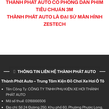
THÀNH PHÁT AUTO CÓ PHÒNG DÁN PHIM
TIÊU CHUẨN 3M
THÀNH PHÁT AUTO LÀ ĐẠI SỨ MÀN HÌNH
ZESTECH
THÔNG TIN LIÊN HỆ THÀNH PHÁT AUTO
Thành Phát Auto – Trung Tâm Kiện Đồ Chơi Xe Hơi Ô Tô
Tên Công Ty: CÔNG TY TNHH PHỤ KIỆN XE HƠI THÀNH
PHÁT AUTO
Mã số thuế: 0318866506
Địa chỉ: Số 24 Đường 250, Khu phố 60, Phường Phước Long,