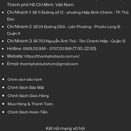
Thành phố Hồ Chí Minh, Việt Nam
Chi Nhánh 1:
Số 11 Đường số 12 - phường Hiệp Bình Chánh - TP. Thủ
Đức
Chi Nhánh 2:
Số
24 Đường D5A - Liên Phường - Phước Long B -
Quận 9
Chi Nhánh 3:
Số 753
Nguyễn Ảnh Thủ - Tân Chánh Hiệp - Quận 12
Hotline:
-
(7:00-22:00)
0909.212.999
0707.212.999
Website:
https://thanhphatauto.com.vn/
Email:
thanhphatautohcm@gmail.com
Chính sách bảo hành
Chính Sách Bảo Mật
Chính Sách Giao Hàng
Mua Hàng & Thanh Toán
Chính Sách Hoàn Tiền
Kết nối mạng xã hội: