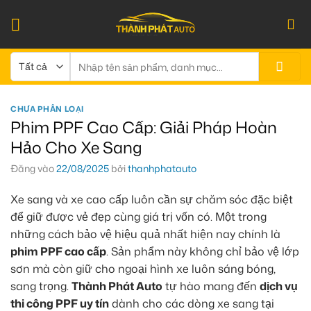
Bỏ
qua
nội
dung
Tìm
kiếm:
CHƯA PHÂN LOẠI
Phim PPF Cao Cấp: Giải Pháp Hoàn
Hảo Cho Xe Sang
Đăng vào
22/08/2025
bởi
thanhphatauto
Xe sang và xe cao cấp luôn cần sự chăm sóc đặc biệt
để giữ được vẻ đẹp cùng giá trị vốn có. Một trong
những cách bảo vệ hiệu quả nhất hiện nay chính là
phim PPF cao cấp
. Sản phẩm này không chỉ bảo vệ lớp
sơn mà còn giữ cho ngoại hình xe luôn sáng bóng,
sang trọng.
Thành Phát Auto
tự hào mang đến
dịch vụ
thi công PPF uy tín
dành cho các dòng xe sang tại