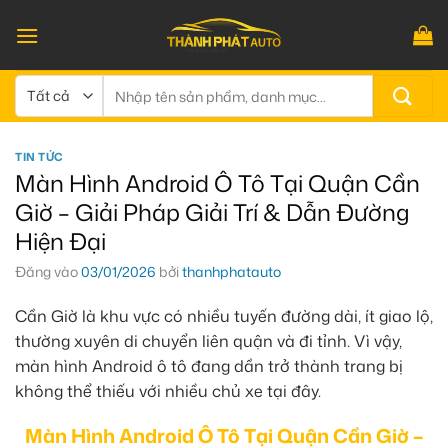
Bỏ
qua
nội
dung
Tìm
kiếm:
TIN TỨC
Màn Hình Android Ô Tô Tại Quận Cần
Giờ – Giải Pháp Giải Trí & Dẫn Đường
Hiện Đại
Đăng vào
03/01/2026
bởi
thanhphatauto
Cần Giờ là khu vực có nhiều tuyến đường dài, ít giao lộ,
thường xuyên di chuyển liên quận và đi tỉnh. Vì vậy,
màn hình Android ô tô đang dần trở thành trang bị
không thể thiếu với nhiều chủ xe tại đây.
Màn Hình Android Ô Tô Tại Quận Cần Giờ –