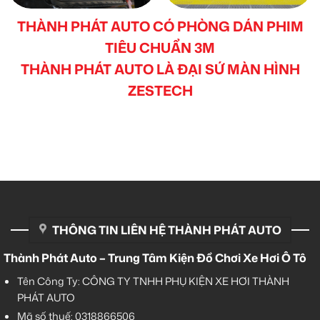
THÀNH PHÁT AUTO CÓ PHÒNG DÁN PHIM
TIÊU CHUẨN 3M
THÀNH PHÁT AUTO LÀ ĐẠI SỨ MÀN HÌNH
ZESTECH
THÔNG TIN LIÊN HỆ THÀNH PHÁT AUTO
Thành Phát Auto – Trung Tâm Kiện Đồ Chơi Xe Hơi Ô Tô
Tên Công Ty: CÔNG TY TNHH PHỤ KIỆN XE HƠI THÀNH
PHÁT AUTO
Mã số thuế: 0318866506