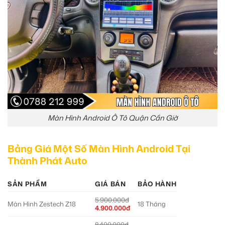
Màn Hình Android Ô Tô Quận Cần Giờ
Bảng Giá Một Số Màn Hình Android Tại
Thành Phát Auto
SẢN PHẨM
GIÁ BÁN
BẢO HÀNH
5.900.000đ
Màn Hình Zestech Z18
18 Tháng
4.900.000đ
8.400.000đ