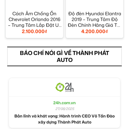
Cách Âm Chống Ồn
Độ đèn Hyundai Elantra
Chevrolet Orlando 2016
2019 – Trung Tâm Độ
– Trung Tâm Lắp Đặt Uy
Đèn Chính Hãng Giá Tốt
Tín TPHCM
TPHCM
2.100.000
₫
4.200.000
₫
BÁO CHÍ NÓI GÌ VỀ THÀNH PHÁT
AUTO
24h.com.vn
27/08/2025
Bản lĩnh và khát vọng: Hành trình CEO Võ Tấn Đào
xây dựng Thành Phát Auto