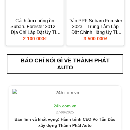
Cách âm chống ồn
Dán PPF Subaru Forester
Subaru Forester 2012 –
2023 – Trung Tâm Lắp
n
Địa Chỉ Lắp Đặt Uy Tín
Đặt Chính Hãng Uy Tín
TPHCM
TPHCM
2.100.000
₫
3.500.000
₫
BÁO CHÍ NÓI GÌ VỀ THÀNH PHÁT
AUTO
24h.com.vn
27/08/2025
Bản lĩnh và khát vọng: Hành trình CEO Võ Tấn Đào
xây dựng Thành Phát Auto