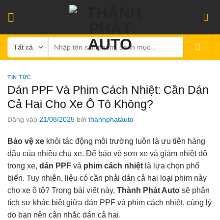
Bỏ
qua
nội
Tìm
dung
kiếm:
TIN TỨC
Dán PPF Và Phim Cách Nhiệt: Cần Dán
Cả Hai Cho Xe Ô Tô Không?
Đăng vào
21/08/2025
bởi
thanhphatauto
Bảo vệ xe
khỏi tác động môi trường luôn là ưu tiên hàng
đầu của nhiều chủ xe. Để bảo vệ sơn xe và giảm nhiệt độ
trong xe,
dán PPF
và
phim cách nhiệt
là lựa chọn phổ
biến. Tuy nhiên, liệu có cần phải dán cả hai loại phim này
cho xe ô tô? Trong bài viết này,
Thành Phát Auto
sẽ phân
tích sự khác biệt giữa dán PPF và phim cách nhiệt, cùng lý
do bạn nên cân nhắc dán cả hai.