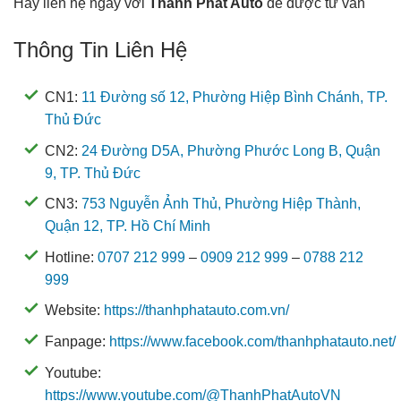
Hãy liên hệ ngay với
Thành Phát Auto
để được tư vấn
Thông Tin Liên Hệ
CN1:
11 Đường số 12, Phường Hiệp Bình Chánh, TP.
Thủ Đức
CN2:
24 Đường D5A, Phường Phước Long B, Quận
9, TP. Thủ Đức
CN3:
753 Nguyễn Ảnh Thủ, Phường Hiệp Thành,
Quận 12, TP. Hồ Chí Minh
Hotline:
0707 212 999
–
0909 212 999
–
0788 212
999
Website:
https://thanhphatauto.com.vn/
Fanpage:
https://www.facebook.com/thanhphatauto.net/
Youtube:
https://www.youtube.com/@ThanhPhatAutoVN