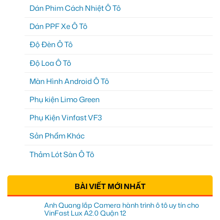
Dán Phim Cách Nhiệt Ô Tô
Dán PPF Xe Ô Tô
Độ Đèn Ô Tô
Độ Loa Ô Tô
Màn Hình Android Ô Tô
Phụ kiện Limo Green
Phụ Kiện Vinfast VF3
Sản Phẩm Khác
Thảm Lót Sàn Ô Tô
BÀI VIẾT MỚI NHẤT
Anh Quang lắp Camera hành trình ô tô uy tín cho
VinFast Lux A2.0 Quận 12