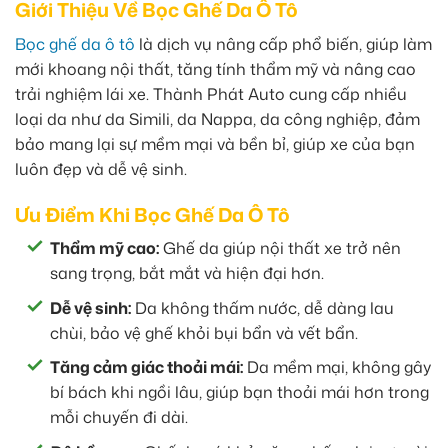
Giới Thiệu Về Bọc Ghế Da Ô Tô
Bọc ghế da ô tô
là dịch vụ nâng cấp phổ biến, giúp làm
mới khoang nội thất, tăng tính thẩm mỹ và nâng cao
trải nghiệm lái xe. Thành Phát Auto cung cấp nhiều
loại da như da Simili, da Nappa, da công nghiệp, đảm
bảo mang lại sự mềm mại và bền bỉ, giúp xe của bạn
luôn đẹp và dễ vệ sinh.
Ưu Điểm Khi Bọc Ghế Da Ô Tô
Thẩm mỹ cao:
Ghế da giúp nội thất xe trở nên
sang trọng, bắt mắt và hiện đại hơn.
Dễ vệ sinh:
Da không thấm nước, dễ dàng lau
chùi, bảo vệ ghế khỏi bụi bẩn và vết bẩn.
Tăng cảm giác thoải mái:
Da mềm mại, không gây
bí bách khi ngồi lâu, giúp bạn thoải mái hơn trong
mỗi chuyến đi dài.