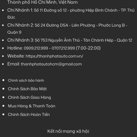
Thành phố Hồ Chí Minh, Việt Nam
Chi Nhánh 1:
Số 11 Đường số 12 - phường Hiệp Bình Chánh - TP. Thủ
Đức
Chi Nhánh 2:
Số
24 Đường D5A - Liên Phường - Phước Long B -
Quận 9
Chi Nhánh 3:
Số 753
Nguyễn Ảnh Thủ - Tân Chánh Hiệp - Quận 12
Hotline:
-
(7:00-22:00)
0909.212.999
0707.212.999
Website:
https://thanhphatauto.com.vn/
Email:
thanhphatautohcm@gmail.com
Chính sách bảo hành
Chính Sách Bảo Mật
Chính Sách Giao Hàng
Mua Hàng & Thanh Toán
Chính Sách Hoàn Tiền
Kết nối mạng xã hội: