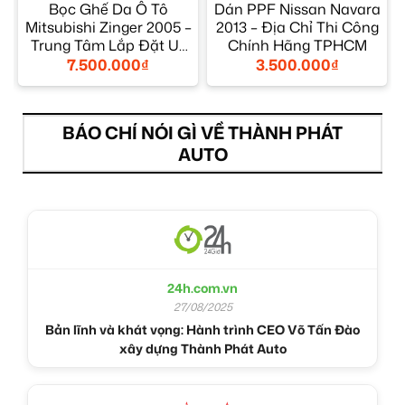
Bọc Ghế Da Ô Tô
Dán PPF Nissan Navara
Mitsubishi Zinger 2005 –
2013 – Địa Chỉ Thi Công
M
Trung Tâm Lắp Đặt Uy
Chính Hãng TPHCM
Tín TPHCM
7.500.000
₫
3.500.000
₫
BÁO CHÍ NÓI GÌ VỀ THÀNH PHÁT
AUTO
24h.com.vn
27/08/2025
Bản lĩnh và khát vọng: Hành trình CEO Võ Tấn Đào
xây dựng Thành Phát Auto