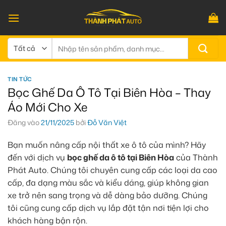
Bỏ
qua
nội
dung
Tìm
kiếm:
TIN TỨC
Bọc Ghế Da Ô Tô Tại Biên Hòa – Thay
Áo Mới Cho Xe
Đăng vào
21/11/2025
bởi
Đỗ Văn Việt
Bạn muốn nâng cấp nội thất xe ô tô của mình? Hãy
đến với dịch vụ
bọc ghế da ô tô tại Biên Hòa
của Thành
Phát Auto. Chúng tôi chuyên cung cấp các loại da cao
cấp, đa dạng màu sắc và kiểu dáng, giúp không gian
xe trở nên sang trọng và dễ dàng bảo dưỡng. Chúng
tôi cũng cung cấp dịch vụ lắp đặt tận nơi tiện lợi cho
khách hàng bận rộn.