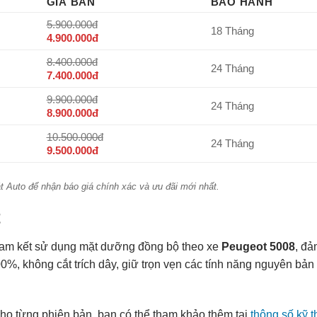
GIÁ BÁN
BẢO HÀNH
5.900.000đ
18 Tháng
4.900.000đ
8.400.000đ
24 Tháng
7.400.000đ
9.900.000đ
24 Tháng
8.900.000đ
10.500.000đ
24 Tháng
9.500.000đ
át Auto để nhận báo giá chính xác và ưu đãi mới nhất.
t
 cam kết sử dụng mặt dưỡng đồng bộ theo xe
Peugeot 5008
, đ
00%, không cắt trích dây, giữ trọn vẹn các tính năng nguyên bản
c cho từng phiên bản, bạn có thể tham khảo thêm tại
thông số kỹ t