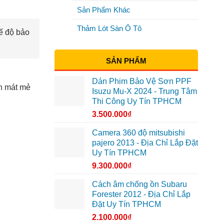
Sản Phẩm Khác
Thảm Lót Sàn Ô Tô
hế độ bảo
SẢN PHẨM
Dán Phim Bảo Vệ Sơn PPF
ôn mát mẻ
Isuzu Mu-X 2024 - Trung Tâm
Thi Công Uy Tín TPHCM
3.500.000
₫
Camera 360 độ mitsubishi
pajero 2013 - Địa Chỉ Lắp Đặt
Uy Tín TPHCM
9.300.000
₫
Cách âm chống ồn Subaru
Forester 2012 - Địa Chỉ Lắp
Đặt Uy Tín TPHCM
2.100.000
₫