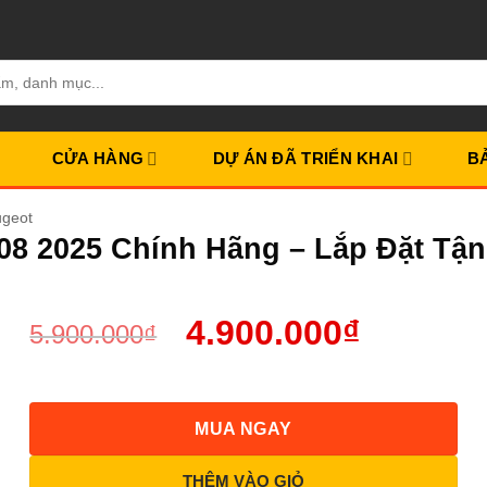
CỬA HÀNG
DỰ ÁN ĐÃ TRIỂN KHAI
B
ugeot
08 2025 Chính Hãng – Lắp Đặt Tận
4.900.000
₫
5.900.000
₫
MUA NGAY
THÊM VÀO GIỎ