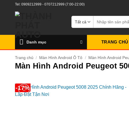
Bỏ
Tel:
0909212999
-
0707212999
(7:00-22:00)
qua
nội
Tìm
kiếm:
dung
TRANG CHỦ
Danh mục
Trang chủ
/
Màn Hình Android Ô Tô
/
Màn Hình Android Pe
Màn Hình Android Peugeot 50
-17%