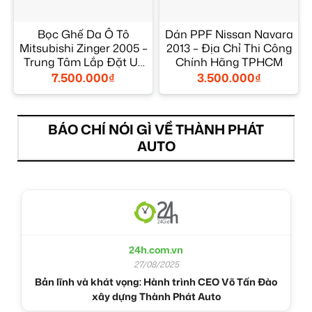
Bọc Ghế Da Ô Tô
Dán PPF Nissan Navara
Mitsubishi Zinger 2005 –
2013 – Địa Chỉ Thi Công
M
Trung Tâm Lắp Đặt Uy
Chính Hãng TPHCM
Tín TPHCM
7.500.000
₫
3.500.000
₫
BÁO CHÍ NÓI GÌ VỀ THÀNH PHÁT
AUTO
24h.com.vn
27/08/2025
Bản lĩnh và khát vọng: Hành trình CEO Võ Tấn Đào
xây dựng Thành Phát Auto