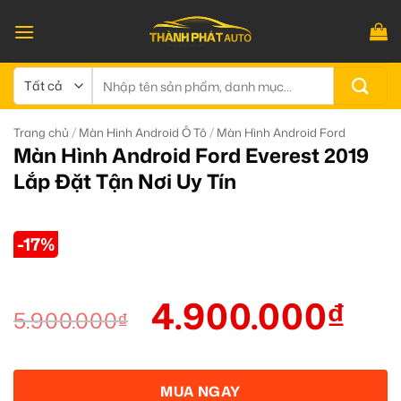
Bỏ
qua
nội
dung
Tìm
kiếm:
/
/
Trang chủ
Màn Hình Android Ô Tô
Màn Hình Android Ford
Màn Hình Android Ford Everest 2019
Lắp Đặt Tận Nơi Uy Tín
-17%
4.900.000
₫
5.900.000
₫
MUA NGAY