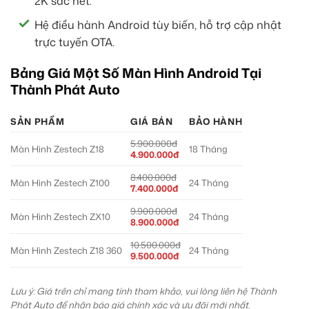
2K sắc nét.
Hệ điều hành Android tùy biến, hỗ trợ cập nhật
trực tuyến OTA.
Bảng Giá Một Số Màn Hình Android Tại
Thành Phát Auto
SẢN PHẨM
GIÁ BÁN
BẢO HÀNH
5.900.000đ
Màn Hình Zestech Z18
18 Tháng
4.900.000đ
8.400.000đ
Màn Hình Zestech Z100
24 Tháng
7.400.000đ
9.900.000đ
Màn Hình Zestech ZX10
24 Tháng
8.900.000đ
10.500.000đ
Màn Hình Zestech Z18 360
24 Tháng
9.500.000đ
Lưu ý: Giá trên chỉ mang tính tham khảo, vui lòng liên hệ Thành
Phát Auto để nhận báo giá chính xác và ưu đãi mới nhất.