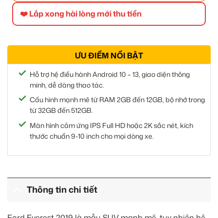
❤️ Lắp xong hài lòng mới thu tiền
ƯU ĐIỂM NỔI BẬT
Hỗ trợ hệ điều hành Android 10 – 13, giao diện thông
minh, dễ dàng thao tác.
Cấu hình mạnh mẽ từ RAM 2GB đến 12GB, bộ nhớ trong
từ 32GB đến 512GB.
Màn hình cảm ứng IPS Full HD hoặc 2K sắc nét, kích
thước chuẩn 9-10 inch cho mọi dòng xe.
Thông tin chi tiết
Ford Everest 2019 là mẫu SUV mạnh mẽ, tuy nhiên hệ