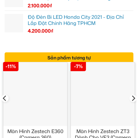
2.100.000
₫
Độ Đèn Bi LED Honda City 2021 - Địa Chỉ
Lắp Đặt Chính Hãng TPHCM
4.200.000
₫
Sản phẩm tương tự
-11%
-7%
Màn Hình Zestech E360
Màn Hình Zestech ZT3
(Camera 360)
Dành Cho VF3 (Camera