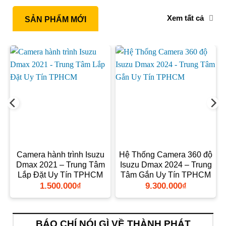
Xem tất cả
SẢN PHẨM MỚI
Camera hành trình Isuzu
Hệ Thống Camera 360 độ
Dmax 2021 – Trung Tâm
Isuzu Dmax 2024 – Trung
Lắp Đặt Uy Tín TPHCM
Tâm Gắn Uy Tín TPHCM
1.500.000
₫
9.300.000
₫
BÁO CHÍ NÓI GÌ VỀ THÀNH PHÁT