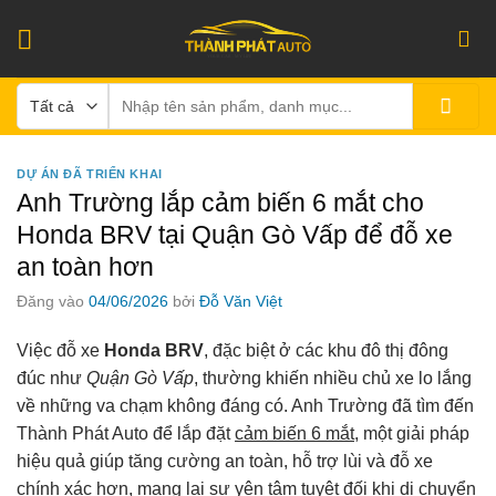
Bỏ
qua
nội
Tìm
dung
kiếm:
DỰ ÁN ĐÃ TRIỂN KHAI
Anh Trường lắp cảm biến 6 mắt cho
Honda BRV tại Quận Gò Vấp để đỗ xe
an toàn hơn
Đăng vào
04/06/2026
bởi
Đỗ Văn Việt
Việc đỗ xe
Honda BRV
, đặc biệt ở các khu đô thị đông
đúc như
Quận Gò Vấp
, thường khiến nhiều chủ xe lo lắng
về những va chạm không đáng có. Anh Trường đã tìm đến
Thành Phát Auto để lắp đặt
cảm biến 6 mắt
, một giải pháp
hiệu quả giúp tăng cường an toàn, hỗ trợ lùi và đỗ xe
chính xác hơn, mang lại sự yên tâm tuyệt đối khi di chuyển